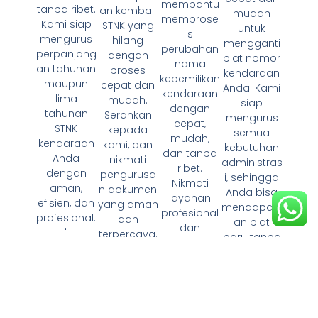
membantu
tanpa ribet.
an kembali
mudah
memprose
Kami siap
STNK yang
untuk
s
mengurus
hilang
mengganti
perubahan
perpanjang
dengan
plat nomor
nama
an tahunan
proses
kendaraan
kepemilikan
maupun
cepat dan
Anda. Kami
kendaraan
lima
mudah.
siap
dengan
tahunan
Serahkan
mengurus
cepat,
STNK
kepada
semua
mudah,
kendaraan
kami, dan
kebutuhan
dan tanpa
Anda
nikmati
administras
ribet.
dengan
pengurusa
i, sehingga
Nikmati
aman,
n dokumen
Anda bisa
layanan
efisien, dan
yang aman
mendapatk
profesional
profesional.
dan
an plat
dan
"
terpercaya.
baru tanpa
transparan
"
repot."
untuk
pengurusa
n dokumen
kendaraan
Anda."