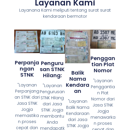
Layanan Kami
Layanana Kami meliputi tentang surat surat
kendaraan bermotor
Penggan
Perpanja
Penguru
Tian Plat
Ngan
San STNK
Nomor
Balik
STNK
Hilang:
Nama
"Layanan
Kendara
"Layanan
"Layanan
Penggantia
An
Perpanjang
Pengurusan
n Plat
an STNK dari
STNK Hilang
Nomor dari
"Layanan
Jasa STNK
dari Jasa
Jasa STNK
Balik Nama
Jogja
STNK Jogja
Jogja
Kendaraan
memastika
membantu
menawarka
dari Jasa
n proses
Anda
n proses
STNK Jogja
cepat dan
mendapatk
cepat dan