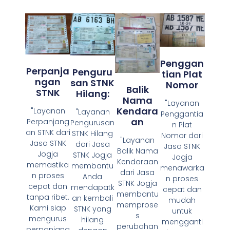
Penggan
Perpanja
Penguru
Tian Plat
Ngan
San STNK
Nomor
Balik
STNK
Hilang:
Nama
"Layanan
Kendara
"Layanan
"Layanan
Penggantia
An
Perpanjang
Pengurusan
n Plat
an STNK dari
STNK Hilang
Nomor dari
"Layanan
Jasa STNK
dari Jasa
Jasa STNK
Balik Nama
Jogja
STNK Jogja
Jogja
Kendaraan
memastika
membantu
menawarka
dari Jasa
n proses
Anda
n proses
STNK Jogja
cepat dan
mendapatk
cepat dan
membantu
tanpa ribet.
an kembali
mudah
memprose
Kami siap
STNK yang
untuk
s
mengurus
hilang
mengganti
perubahan
perpanjang