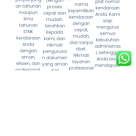
dengan
plat nomor
nama
an tahunan
proses
kendaraan
kepemilikan
maupun
cepat dan
Anda. Kami
kendaraan
lima
mudah.
siap
dengan
tahunan
Serahkan
mengurus
cepat,
STNK
kepada
semua
mudah,
kendaraan
kami, dan
kebutuhan
dan tanpa
Anda
nikmati
administras
ribet.
dengan
pengurusa
i, sehingga
Nikmati
aman,
n dokumen
Anda bisa
layanan
efisien, dan
yang aman
mendapatk
profesional
profesional.
dan
an plat
dan
"
terpercaya.
baru tanpa
transparan
"
repot."
untuk
pengurusa
n dokumen
kendaraan
Anda."