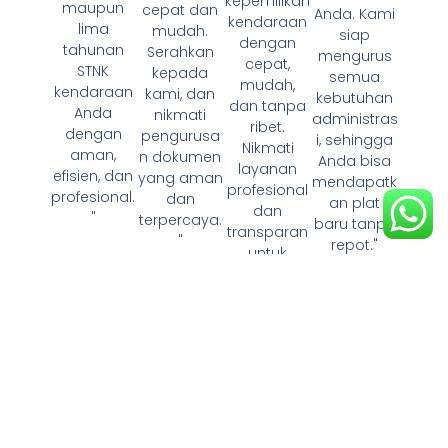
kepemilikan
maupun
cepat dan
Anda. Kami
kendaraan
lima
mudah.
siap
dengan
tahunan
Serahkan
mengurus
cepat,
STNK
kepada
semua
mudah,
kendaraan
kami, dan
kebutuhan
dan tanpa
Anda
nikmati
administras
ribet.
dengan
pengurusa
i, sehingga
Nikmati
aman,
n dokumen
Anda bisa
layanan
efisien, dan
yang aman
mendapatk
profesional
profesional.
dan
an plat
dan
"
terpercaya.
baru tanpa
transparan
"
repot."
untuk
pengurusa
n dokumen
kendaraan
Anda."