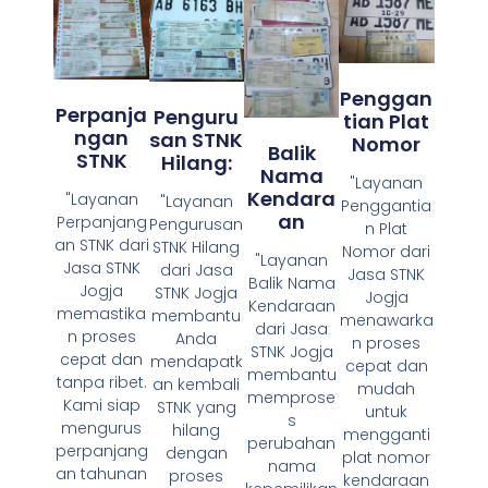
Penggan
Perpanja
Penguru
Tian Plat
Ngan
San STNK
Nomor
Balik
STNK
Hilang:
Nama
"Layanan
Kendara
"Layanan
"Layanan
Penggantia
An
Perpanjang
Pengurusan
n Plat
an STNK dari
STNK Hilang
Nomor dari
"Layanan
Jasa STNK
dari Jasa
Jasa STNK
Balik Nama
Jogja
STNK Jogja
Jogja
Kendaraan
memastika
membantu
menawarka
dari Jasa
n proses
Anda
n proses
STNK Jogja
cepat dan
mendapatk
cepat dan
membantu
tanpa ribet.
an kembali
mudah
memprose
Kami siap
STNK yang
untuk
s
mengurus
hilang
mengganti
perubahan
perpanjang
dengan
plat nomor
nama
an tahunan
proses
kendaraan