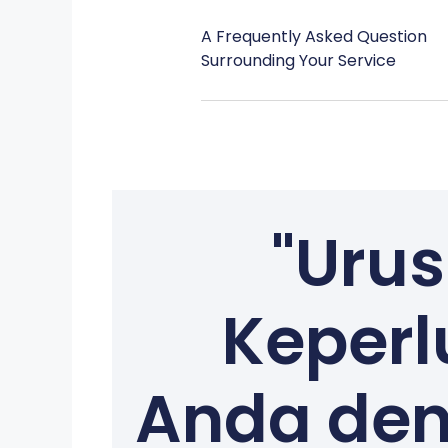
A Frequently Asked Question
Surrounding Your Service
"Uru
Keperl
Anda de