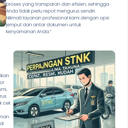
proses yang transparan dan efisien, sehingga
Anda tidak perlu repot mengurus sendiri.
Nikmati layanan profesional kami dengan opsi
jemput dan antar dokumen untuk
kenyamanan Anda.”
ikan
or
mi,
rus
k cek
n
aman
di