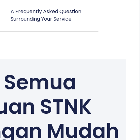
A Frequently Asked Question
Surrounding Your Service
s Semua
uan STNK
ngan Mudah