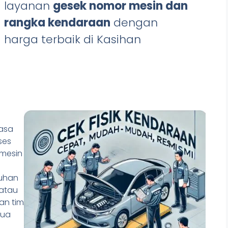
layanan
gesek nomor mesin dan
rangka kendaraan
dengan
harga terbaik di Kasihan
Jasa
ses
mesin
tuhan
 atau
an tim
mua
,