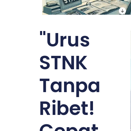
"Urus
STNK
Tanpa
Ribet!