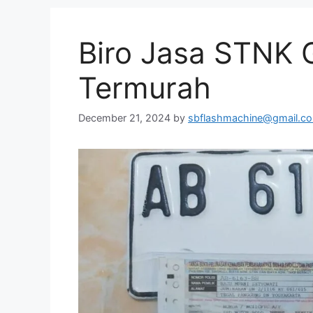
Biro Jasa STNK
Termurah
December 21, 2024
by
sbflashmachine@gmail.c