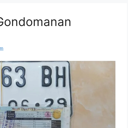
 Gondomanan
om