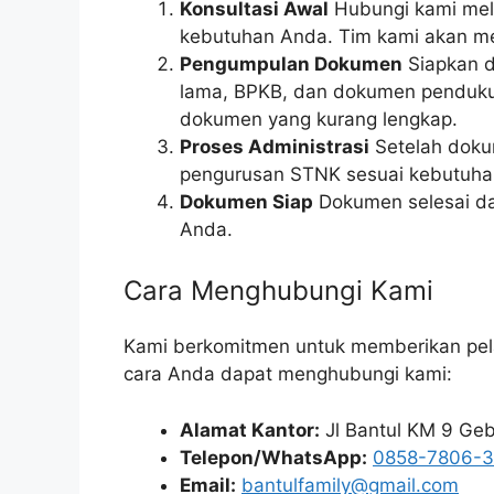
Konsultasi Awal
Hubungi kami mela
kebutuhan Anda. Tim kami akan me
Pengumpulan Dokumen
Siapkan d
lama, BPKB, dan dokumen pendukun
dokumen yang kurang lengkap.
Proses Administrasi
Setelah doku
pengurusan STNK sesuai kebutuha
Dokumen Siap
Dokumen selesai dan
Anda.
Cara Menghubungi Kami
Kami berkomitmen untuk memberikan pela
cara Anda dapat menghubungi kami:
Alamat Kantor:
Jl Bantul KM 9 Geb
Telepon/WhatsApp:
0858-7806-
Email:
bantulfamily@gmail.com