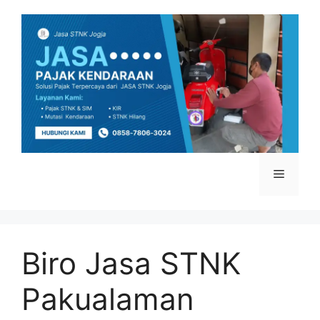
Skip
to
content
Menu
Biro Jasa STNK
Pakualaman