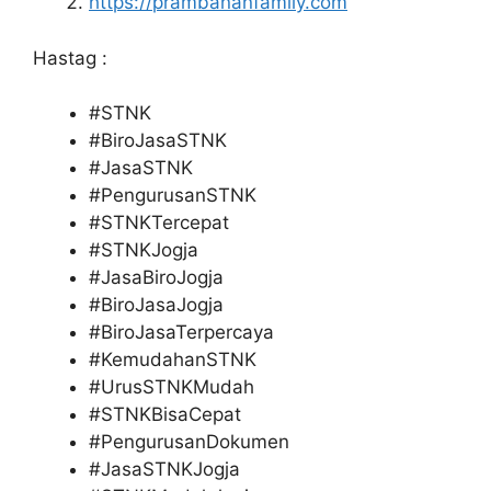
https://prambananfamily.com
Hastag :
#STNK
#BiroJasaSTNK
#JasaSTNK
#PengurusanSTNK
#STNKTercepat
#STNKJogja
#JasaBiroJogja
#BiroJasaJogja
#BiroJasaTerpercaya
#KemudahanSTNK
#UrusSTNKMudah
#STNKBisaCepat
#PengurusanDokumen
#JasaSTNKJogja