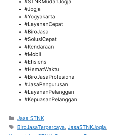
#STNKMudahJogja
#Jogja
#Yogyakarta
#LayananCepat
#BiroJasa
#SolusiCepat
#Kendaraan
#Mobil
#Efisiensi
#HematWaktu
#BiroJasaProfesional
#JasaPengurusan
#LayananPelanggan
#KepuasanPelanggan
Categories
Jasa STNK
Tags
BiroJasaTerpercaya
,
JasaSTNKJogja
,