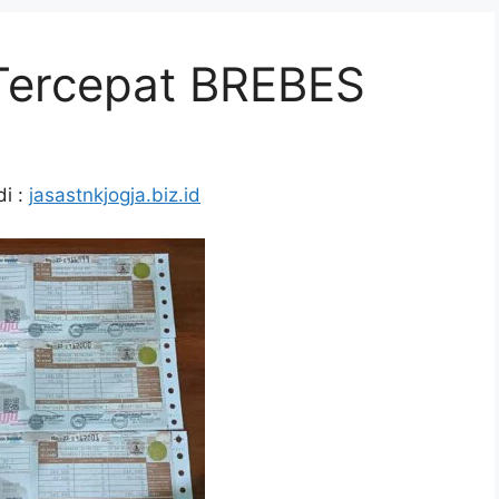
Tercepat BREBES
i :
jasastnkjogja.biz.id