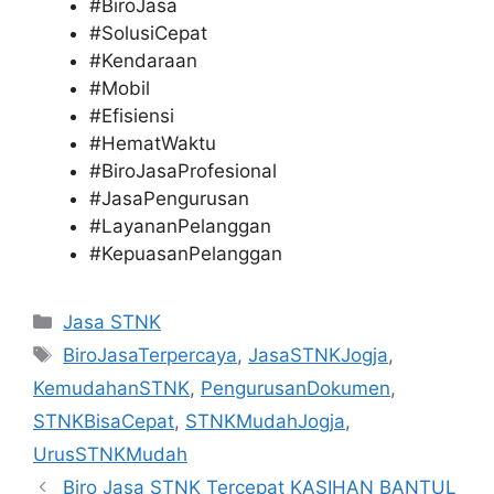
#BiroJasa
#SolusiCepat
#Kendaraan
#Mobil
#Efisiensi
#HematWaktu
#BiroJasaProfesional
#JasaPengurusan
#LayananPelanggan
#KepuasanPelanggan
Categories
Jasa STNK
Tags
BiroJasaTerpercaya
,
JasaSTNKJogja
,
KemudahanSTNK
,
PengurusanDokumen
,
STNKBisaCepat
,
STNKMudahJogja
,
UrusSTNKMudah
Biro Jasa STNK Tercepat KASIHAN BANTUL