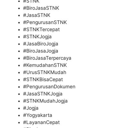
#STNK
#BiroJasaSTNK
#JasaSTNK
#PengurusanSTNK
#STNKTercepat
#STNKJogja
#JasaBiroJogja
#BiroJasaJogja
#BiroJasaTerpercaya
#KemudahanSTNK
#UrusSTNKMudah
#STNKBisaCepat
#PengurusanDokumen
#JasaSTNKJogja
#STNKMudahJogja
#Jogja
#Yogyakarta
#LayananCepat