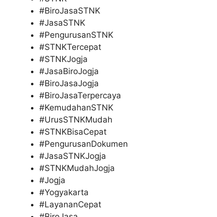
#BiroJasaSTNK
#JasaSTNK
#PengurusanSTNK
#STNKTercepat
#STNKJogja
#JasaBiroJogja
#BiroJasaJogja
#BiroJasaTerpercaya
#KemudahanSTNK
#UrusSTNKMudah
#STNKBisaCepat
#PengurusanDokumen
#JasaSTNKJogja
#STNKMudahJogja
#Jogja
#Yogyakarta
#LayananCepat
#BiroJasa