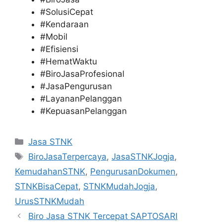
#SolusiCepat
#Kendaraan
#Mobil
#Efisiensi
#HematWaktu
#BiroJasaProfesional
#JasaPengurusan
#LayananPelanggan
#KepuasanPelanggan
Categories
Jasa STNK
Tags
BiroJasaTerpercaya
,
JasaSTNKJogja
,
KemudahanSTNK
,
PengurusanDokumen
,
STNKBisaCepat
,
STNKMudahJogja
,
UrusSTNKMudah
Biro Jasa STNK Tercepat SAPTOSARI