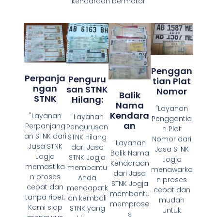
kendaraan bermotor
Penggan
Perpanja
Penguru
Tian Plat
Ngan
San STNK
Nomor
Balik
STNK
Hilang:
Nama
"Layanan
Kendara
"Layanan
"Layanan
Penggantia
An
Perpanjang
Pengurusan
n Plat
an STNK dari
STNK Hilang
Nomor dari
"Layanan
Jasa STNK
dari Jasa
Jasa STNK
Balik Nama
Jogja
STNK Jogja
Jogja
Kendaraan
memastika
membantu
menawarka
dari Jasa
n proses
Anda
n proses
STNK Jogja
cepat dan
mendapatk
cepat dan
membantu
tanpa ribet.
an kembali
mudah
memprose
Kami siap
STNK yang
untuk
s