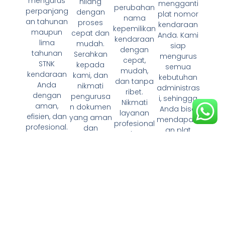
mengurus
hilang
mengganti
perubahan
perpanjang
dengan
plat nomor
nama
an tahunan
proses
kendaraan
kepemilikan
maupun
cepat dan
Anda. Kami
kendaraan
lima
mudah.
siap
dengan
tahunan
Serahkan
mengurus
cepat,
STNK
kepada
semua
mudah,
kendaraan
kami, dan
kebutuhan
dan tanpa
Anda
nikmati
administras
ribet.
dengan
pengurusa
i, sehingga
Nikmati
aman,
n dokumen
Anda bisa
layanan
efisien, dan
yang aman
mendapatk
profesional
profesional.
dan
an plat
dan
"
terpercaya.
baru tanpa
transparan
"
repot."
untuk
pengurusa
n dokumen
kendaraan
Anda."