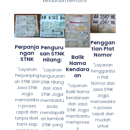
kendaraan bermotor
Penggan
Perpanja
Penguru
Tian Plat
Ngan
San STNK
Nomor
Balik
STNK
Hilang:
Nama
"Layanan
Kendara
"Layanan
"Layanan
Penggantia
An
Perpanjang
Pengurusan
n Plat
an STNK dari
STNK Hilang
Nomor dari
"Layanan
Jasa STNK
dari Jasa
Jasa STNK
Balik Nama
Jogja
STNK Jogja
Jogja
Kendaraan
memastika
membantu
menawarka
dari Jasa
n proses
Anda
n proses
STNK Jogja
cepat dan
mendapatk
cepat dan
membantu
tanpa ribet.
an kembali
mudah
memprose
Kami siap
STNK yang
untuk
s