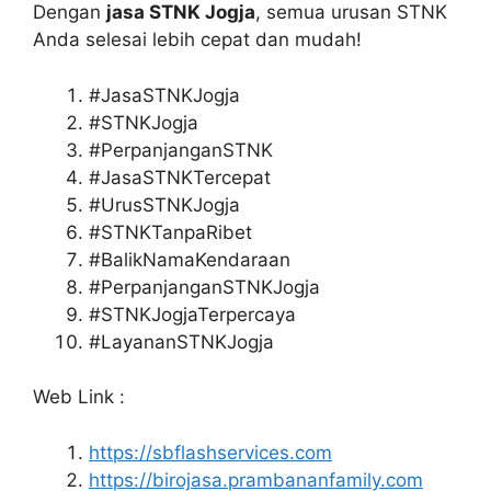
Dengan
jasa STNK Jogja
, semua urusan STNK
Anda selesai lebih cepat dan mudah!
#JasaSTNKJogja
#STNKJogja
#PerpanjanganSTNK
#JasaSTNKTercepat
#UrusSTNKJogja
#STNKTanpaRibet
#BalikNamaKendaraan
#PerpanjanganSTNKJogja
#STNKJogjaTerpercaya
#LayananSTNKJogja
Web Link :
https://sbflashservices.com
https://birojasa.prambananfamily.com