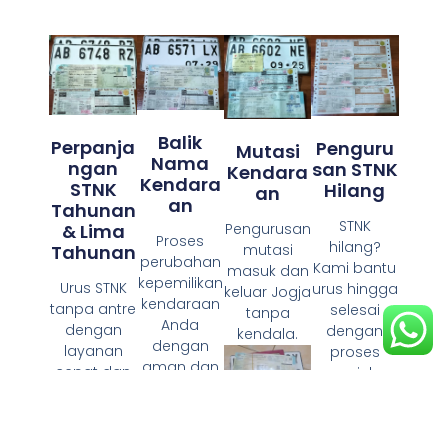
Balik
Perpanja
Penguru
Mutasi
Nama
Ngan
San STNK
Kendara
Kendara
STNK
Hilang
An
An
Tahunan
STNK
Pengurusan
& Lima
Proses
hilang?
mutasi
Tahunan
perubahan
Kami bantu
masuk dan
kepemilikan
Urus STNK
urus hingga
keluar Jogja
kendaraan
tanpa antre
selesai
tanpa
Anda
dengan
dengan
kendala.
dengan
layanan
proses
aman dan
cepat dan
yang jelas.
resmi
mudah.