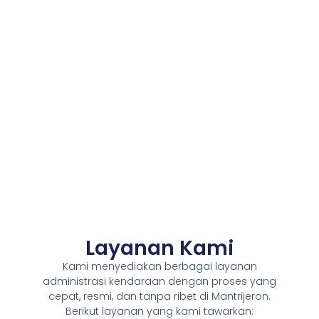
Layanan Kami
Kami menyediakan berbagai layanan
administrasi kendaraan dengan proses yang
cepat, resmi, dan tanpa ribet di Mantrijeron.
Berikut layanan yang kami tawarkan: