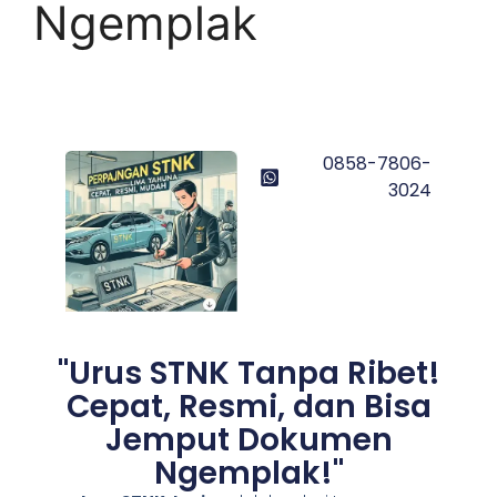
Ngemplak
0858-7806-
3024
"Urus STNK Tanpa Ribet!
Cepat, Resmi, dan Bisa
Jemput Dokumen
Ngemplak!"