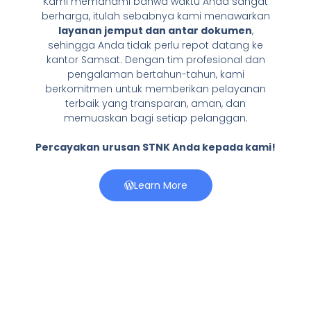
Kami memahami bahwa waktu Anda sangat
berharga, itulah sebabnya kami menawarkan
layanan jemput dan antar dokumen
,
sehingga Anda tidak perlu repot datang ke
kantor Samsat. Dengan tim profesional dan
pengalaman bertahun-tahun, kami
berkomitmen untuk memberikan pelayanan
terbaik yang transparan, aman, dan
memuaskan bagi setiap pelanggan.
Percayakan urusan STNK Anda kepada kami!
Learn More