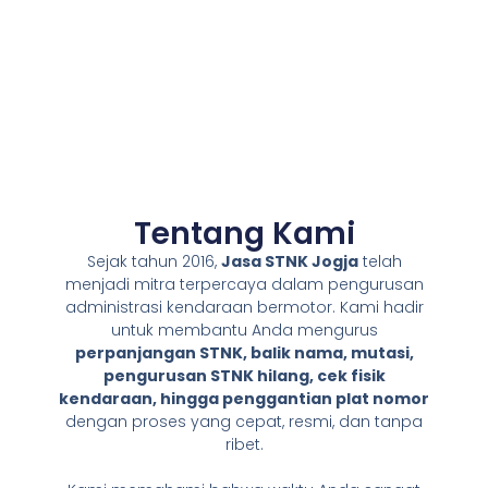
Tentang Kami
Sejak tahun 2016,
Jasa STNK Jogja
telah
menjadi mitra terpercaya dalam pengurusan
administrasi kendaraan bermotor. Kami hadir
untuk membantu Anda mengurus
perpanjangan STNK, balik nama, mutasi,
pengurusan STNK hilang, cek fisik
kendaraan, hingga penggantian plat nomor
dengan proses yang cepat, resmi, dan tanpa
ribet.