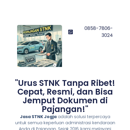
0858-7806-
3024
"Urus STNK Tanpa Ribet!
Cepat, Resmi, dan Bisa
Jemput Dokumen di
Pajangan!"
Jasa STNK Jogja
adalah solusi terpercaya
untuk semua keperluan administrasi kendaraan
Anda di Pajangan. Sejak 2016, kami melayani