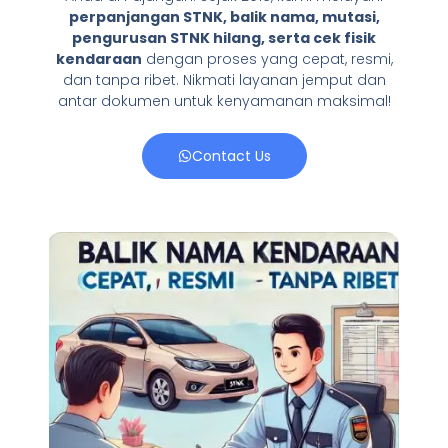
perpanjangan STNK, balik nama, mutasi,
pengurusan STNK hilang, serta cek fisik
kendaraan
dengan proses yang cepat, resmi,
dan tanpa ribet. Nikmati layanan jemput dan
antar dokumen untuk kenyamanan maksimal!
Contact Us