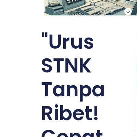
"Urus
STNK
Tanpa
Ribet!